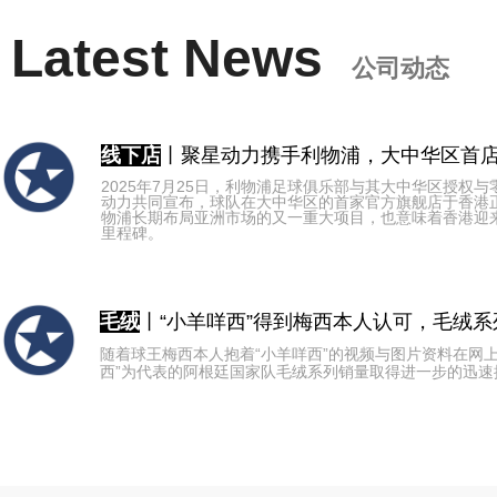
Latest News
公司动态
线下店
丨聚星动力携手利物浦，大中华区首
2025年7月25日，利物浦足球俱乐部与其大中华区授权
动力共同宣布，球队在大中华区的首家官方旗舰店于香港
物浦长期布局亚洲市场的又一重大项目，也意味着香港迎
里程碑。
毛绒
丨“小羊咩西”得到梅西本人认可，毛绒
随着球王梅西本人抱着“小羊咩西”的视频与图片资料在网上
西”为代表的阿根廷国家队毛绒系列销量取得进一步的迅速